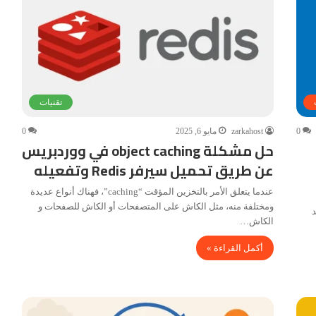
تقنيات
0
zarkahost
مايو 6, 2025
0
حل مشكلة object caching في ووردبريس
عن طريق تحميل سيرفر Redis وتفعيله
عندما يتعلق الأمر بالتخزين المؤقت “caching”، فهناك أنواع عديدة
ومختلفة منه، مثل الكاش على المتصفحات أو الكاش للصفحات و
ويد
الكاش…
أكمل القراءة »