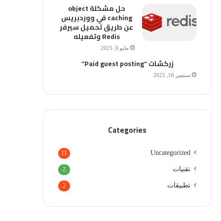
حل مشكلة object
caching في ووردبريس
عن طريق تحميل سيرفر
Redis وتفعيله
مايو 6, 2025
زركشات “Paid guest posting”
سبتمبر 16, 2025
Categories
Uncategorized
11
تقنيات
2
تطبيقات
2