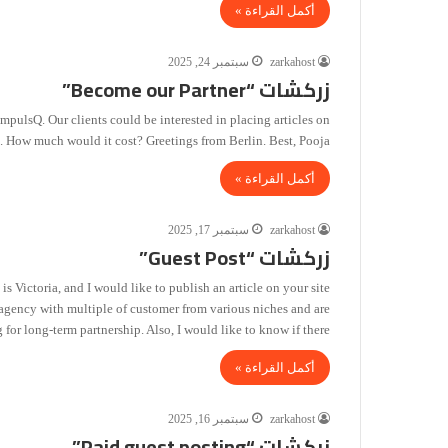
أكمل القراءة »
zarkahost
سبتمبر 24, 2025
زركشات “Become our Partner”
pulsQ. Our clients could be interested in placing articles on
. How much would it cost? Greetings from Berlin. Best, Pooja —
أكمل القراءة »
zarkahost
سبتمبر 17, 2025
زركشات “Guest Post”
Victoria, and I would like to publish an article on your site
O agency with multiple of customer from various niches and are
 for long-term partnership. Also, I would like to know if there…
أكمل القراءة »
zarkahost
سبتمبر 16, 2025
زركشات “Paid guest posting”