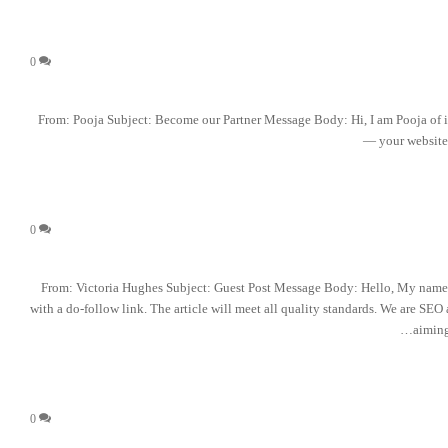
0
From: Pooja Subject: Become our Partner Message Body: Hi, I am Pooja of im
your website
0
From: Victoria Hughes Subject: Guest Post Message Body: Hello, My name is 
with a do-follow link. The article will meet all quality standards. We are SE
aiming
0