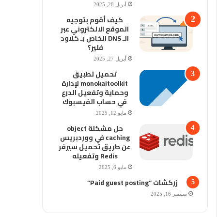
أبريل 28, 2025
كيف أقوم بتوجيه
الموقع الالكتروني عبر
الـ DNS الخاص بـ كلاود
فلير؟
أبريل 27, 2025
تحميل تطبيق
monokaitoolkit لإدارة
وحماية وتفعيل الدرع
في حساب الفيسبوك
مايو 12, 2025
حل مشكلة object
caching في ووردبريس
عن طريق تحميل سيرفر
Redis وتفعيله
مايو 6, 2025
زركشات “Paid guest posting”
سبتمبر 16, 2025