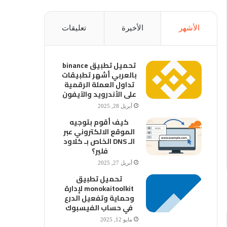
الأشهر
الأخيرة
تعليقات
تحميل تطبيق binance
بالعربي أشهر تطبيقات
تداول العملة الرقمية
على الأندرويد والآيفون
أبريل 28, 2025
كيف أقوم بتوجيه
الموقع الالكتروني عبر
الـ DNS الخاص بـ كلاود
فلير؟
أبريل 27, 2025
تحميل تطبيق
monokaitoolkit لإدارة
وحماية وتفعيل الدرع
في حساب الفيسبوك
مايو 12, 2025