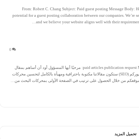
From: Robert C. Chang Subject: Paid guest posting Message Body: Hell
potential for a guest posting collaboration between our companies. We’re se
and we believe your website aligns well with their requirement
0
From: Asma Subject: طلب النشرجيست بوست paid articles publication request Message Body: مرحبًا أيها المسؤول أود أن أساهم بمقال
ضيف قيّم على موقعكم حول مواضيع عامة، مُصمم خصيصًا لجمهوركم (SEO) ستكون مقالاتنا مكتوبة باحترافية ومهيأة بالكامل لتحسين محركات
ار موقعكم من خلال الحصول على ترتيب في الصفحة الأولى بمحركات البحث من…
تحميل المزيد