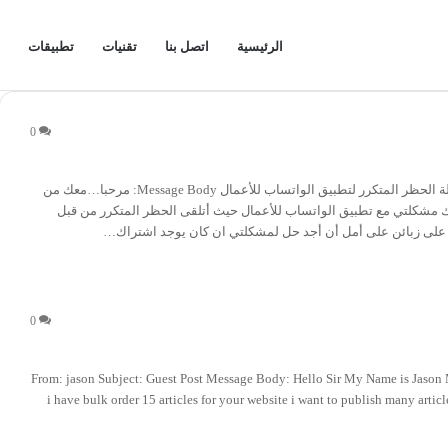
الرئيسية
اتصل بنا
تقنيات
تطبيقات
0
From: شركة الغوطة للمنتجات الغذائية Subject: أريد حل لمشكلة الحظر المتكرر لتطبيق الواتساب للأعمال Message Body: مرحبا…معك من
يك مشكلتي مع تطبيق الواتساب للأعمال حيث أتلقى الحظر المتكرر من قبل
 على زبائن على أمل أن أجد حل لمشكلتي ان كان يوجد اشتراك…
0
From: jason Subject: Guest Post Message Body: Hello Sir My Name is Jason 
i have bulk order 15 articles for your website i want to publish many arti